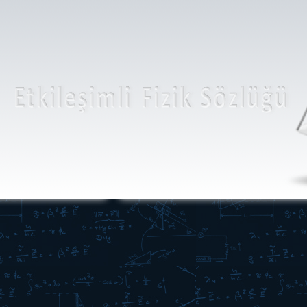
arı sürükleyerek hızlandırın
reketlerini inceleyin. Enerji
klerini inceleyerek araçlar
ndaki enerji aktarımını
mlayın.