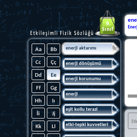
ene
Ener
enerji aktarımı
Aa
Bb
Cc
Çç
enerji dönüşümü
Dd
Ee
enerji korunumu
Ff
Gg
enerji
Hh
Iı
eşit kollu terazi
İi
Jj
Yanda
iki a
Et
etki-tepki kuvvetleri
aracı
Kk
Ll
enerj
çizil