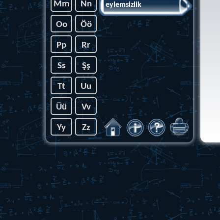
Mm
Nn
eylemsizlik
Araçl
Oo
Öö
ve ha
grafi
arası
Pp
Rr
yoru
Ss
Şş
Tt
Uu
Üü
Vv
Yy
Zz